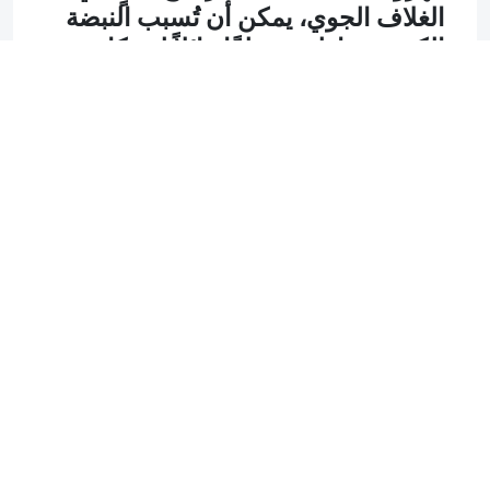
الغلاف الجوي، يمكن أن تُسبب النبضة
الكهرومغناطيسية تلفًا هائلاً لشبكات
الكهرباء، مما قد يؤدي إلى انقطاع
شامل للطاقة في منطقة واسعة
هل لاحظت تواجد الجانب
الكهرومغناطيسي في السببين؟
كم هو خطير ذلك الجانب
حسنا سنترك لك الإبحار في تخيل أهمية
ذلك الجانب فيما بعد ولكن الآن سنبحر
بخيالك على الجانب الأهم وهو فيما بعد
إنقطاع الطاقة الدائم :
فوضى عالمية
ستكون هناك عده متغيرات ستحدث
وإن لم يتم حلها افتراضيا الآن فستؤثر
علينا بشكل أكبر بحكم عدم جاهزيتنا