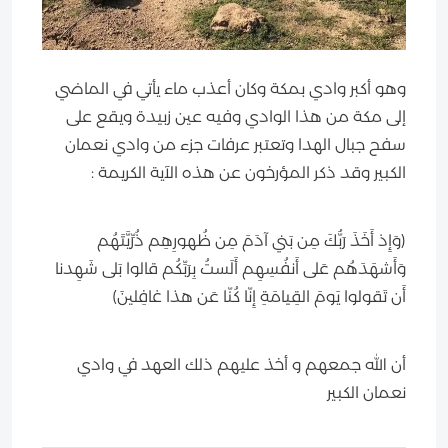
وهو أكبر وادي بمكة وكان أعذب ماء يأتي في الماضي
إلى مكة من هذا الوادي وفيه عين زبيدة ويقع على
سفح جبال الهدا وتعتبر عرفات جزء من وادي نعمان
الكبير وقد ذكر المؤرخون عن هذه الآية الكريمة :
﴿وَإِذ أَخَذَ رَبُّكَ مِن بَني آدَمَ مِن ظُهورِهِم ذُرِّيَّتَهُم
وَأَشهَدَهُم عَلى أَنفُسِهِم أَلَستُ بِرَبِّكُم قالوا بَلى شَهِدنا
أَن تَقولوا يَومَ القِيامَةِ إِنّا كُنّا عَن هذا غافِلينَ﴾
أن الله جمعهم و أخذ عليهم ذلك العهد في وادي
نعمان الكبير