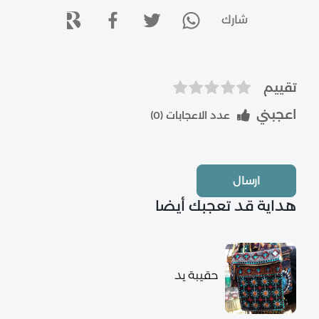
شارك
تقييم
اعجبني
عدد الاعجابات (
0
)
ارسال
هداية قد تعجبك أيضا
حقيبة يد