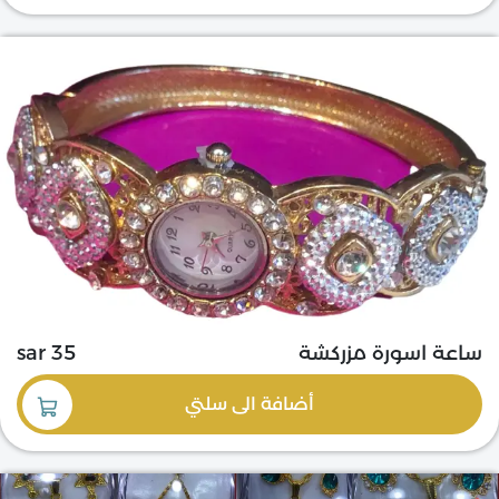
ساعة اسورة مزركشة
35 sar
أضافة
الى سلتي