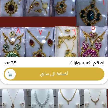
اطقم اكسسوارات
35 sar
أضافة
الى سلتي