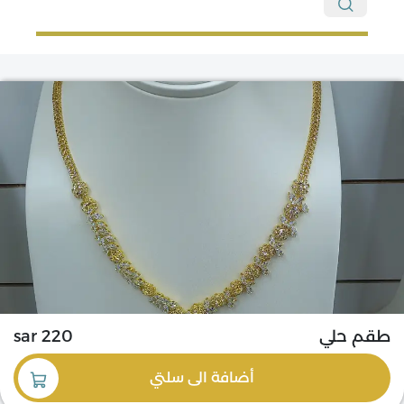
طقم حلي
220 sar
أضافة
الى سلتي