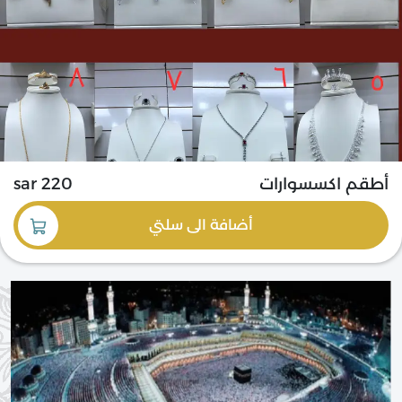
أطقم اكسسوارات
220 sar
أضافة
الى سلتي